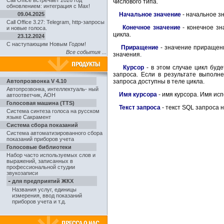
Call Office встречает 2026 год
числового типа.
обновлением: интеграция с Max!
09.04.2025
Начальное значение
- начальное з
Call Office 3.27: Telegram, http-запросы
Конечное значение
- конечное зн
и новые голоса.
цикла.
23.12.2024
С наступающим Новым Годом!
Приращение
- значение приращени
Все события ...
значения.
Курсор
- в этом случае цикл буд
запроса. Если в результате выполн
Автопрозвонка V 4.10
запроса доступны в теле цикла.
Автопрозвонка
,
интеллектуаль- ный
Имя курсора
- имя курсора. Имя ис
автоответчик, АОН
Голосовая машина (TTS)
Текст запроса
- текст SQL запроса 
Система синтеза голоса на русском
языке Сакрамент
Система сбора показаний
Система автоматизированного сбора
показаний приборов учета
Голосовые библиотеки
Набор часто используемых слов и
выражений, записанных в
профессиональной студии
звукозаписи
-
для предприятий ЖКХ
Названия услуг, единицы
измерения, ввод показаний
приборов учета и т.д.