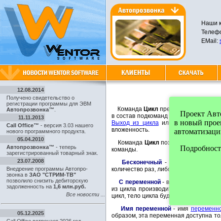
Наши к
Телефо
EMail:
12.08.2014
Получено свидетельство о
регистрации программы для ЭВМ
Команда
Цикл
предназначена для о
Автопрозвонка™
.
Проект Автоп
в состав подкоманд команды Цикл буд
11.11.2013
в новый про
Выход из цикла
или не выполнится 
Call Office™
- версия 3.03 нашего
вложенность.
автоматизаци
нового программного продукта.
05.04.2010
Команда
Цикл
позволяет работать 
Автопрозвонка™
- теперь
Подробности
команды.
зарегистрированный товарный знак.
23.07.2008
Бесконечный
- в этом случае ци
Внедрение программы Автопро-
количество раз, либо пока не встрети
звонка в
ЗАО "СТРИМ-ТВ"
позволило снизить дебиторскую
С переменной
- в этом случае цик
задолженность на
1,6 млн.руб.
из цикла производится после выполн
Все новости ...
цикл, тело цикла будет выполнено оди
Имя переменной
- имя
переменн
05.12.2025
образом, эта переменная доступна то