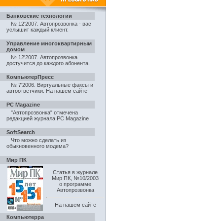
Банковские технологии
№ 12'2007. Автопрозвонка - вас
услышит каждый клиент
.
Управление многоквартирным
домом
№ 12'2007. Автопрозвонка
достучится до каждого абонента
.
КомпьютерПресс
№ 7'2006. Виртуальные факсы и
автоответчики
.
На нашем сайте
PC Magazine
"Автопрозвонка" отмечена
редакцией журнала PC Magazine
SoftSearch
Что можно сделать из
обыкновенного модема?
Мир ПК
Статья в журнале
Мир ПК, №10/2003
о программе
Автопрозвонка
На нашем сайте
Компьютерра