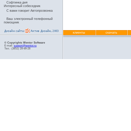
Софтинка дня
Интересный собеседник
С вами говорит Автопрозвонка
Ваш электронный телефонный
помощник
клиенты
скачать
© Copyrights Wentor Software
E-mail:
support@wentor.ru
Тел.: (3852) 28-99-28