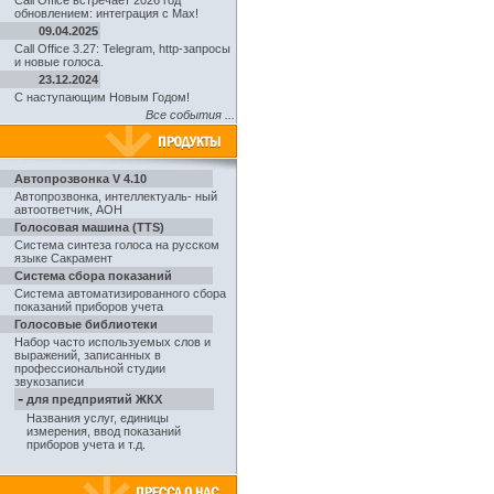
Call Office встречает 2026 год
обновлением: интеграция с Max!
09.04.2025
Call Office 3.27: Telegram, http-запросы
и новые голоса.
23.12.2024
С наступающим Новым Годом!
Все события ...
Автопрозвонка V 4.10
Автопрозвонка
,
интеллектуаль- ный
автоответчик, АОН
Голосовая машина (TTS)
Система синтеза голоса на русском
языке Сакрамент
Система сбора показаний
Система автоматизированного сбора
показаний приборов учета
Голосовые библиотеки
Набор часто используемых слов и
выражений, записанных в
профессиональной студии
звукозаписи
-
для предприятий ЖКХ
Названия услуг, единицы
измерения, ввод показаний
приборов учета и т.д.