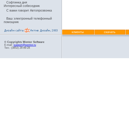
Софтинка дня
Интересный собеседник
С вами говорит Автопрозвонка
Ваш электронный телефонный
помощник
клиенты
скачать
© Copyrights Wentor Software
E-mail:
support@wentor.ru
Тел.: (3852) 28-99-28