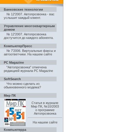
Банковские технологии
№ 12'2007. Автопрозвонка - вас
услышит каждый клиент
.
Управление многоквартирным
домом
№ 12'2007. Автопрозвонка
достучится до каждого абонента
.
КомпьютерПресс
№ 7'2006. Виртуальные факсы и
автоответчики
.
На нашем сайте
PC Magazine
"Автопрозвонка" отмечена
редакцией журнала PC Magazine
SoftSearch
Что можно сделать из
обыкновенного модема?
Мир ПК
Статья в журнале
Мир ПК, №10/2003
о программе
Автопрозвонка
На нашем сайте
Компьютерра