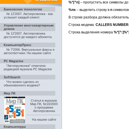
%*[^n]
– пропустить все символы д
Банковские технологии
%ns
– выделить строку в
n
символов 
№ 12'2007. Автопрозвонка - вас
В строке разбора должна обязатель
услышит каждый клиент
.
Строка модема:
CALLERS NUMBER:
Управление многоквартирным
домом
Строка выделения номера
%*[^:]%
№ 12'2007. Автопрозвонка
достучится до каждого абонента
.
КомпьютерПресс
№ 7'2006. Виртуальные факсы и
автоответчики
.
На нашем сайте
PC Magazine
"Автопрозвонка" отмечена
редакцией журнала PC Magazine
SoftSearch
Что можно сделать из
обыкновенного модема?
Мир ПК
Статья в журнале
Мир ПК, №10/2003
о программе
Автопрозвонка
На нашем сайте
Компьютерра