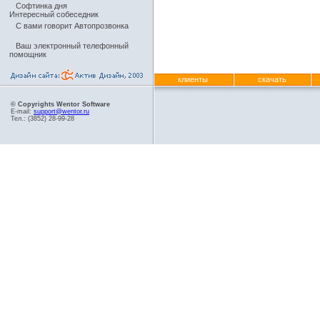
Софтинка дня
Интересный собеседник
С вами говорит Автопрозвонка
Ваш электронный телефонный
помощник
клиенты
скачать
© Copyrights Wentor Software
E-mail:
support@wentor.ru
Тел.: (3852) 28-99-28