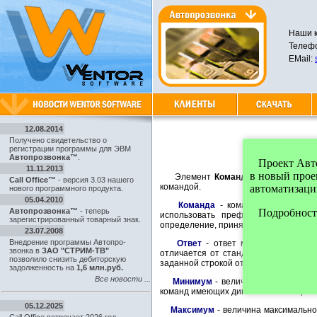
Наши к
Телефо
EMail:
12.08.2014
Получено свидетельство о
регистрации программы для ЭВМ
Автопрозвонка™
.
Проект Автоп
11.11.2013
в новый про
Элемент
Команда модема
содерж
Call Office™
- версия 3.03 нашего
командой.
автоматизаци
нового программного продукта.
05.04.2010
Команда
- команда, соответств
Автопрозвонка™
- теперь
Подробности
использовать префикс
\x
(наприм
зарегистрированный товарный знак.
определение, принятое в языке С. Та
23.07.2008
Внедрение программы Автопро-
Ответ
- ответ модема на заданн
звонка в
ЗАО "СТРИМ-ТВ"
отличается от стандартного. В этом
позволило снизить дебиторскую
заданной строкой ответа.
задолженность на
1,6 млн.руб.
Все новости ...
Минимум
- величина минимального
команд имеющих динамические парам
05.12.2025
Максимум
- величина максимальног