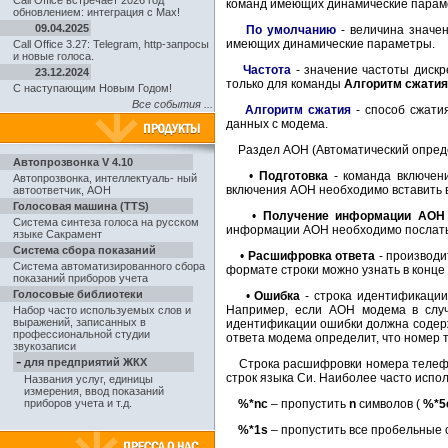
Call Office встречает 2026 год
команд имеющих динамические парам
обновлением: интеграция с Max!
09.04.2025
По умолчанию
- величина значен
имеющих динамические параметры.
Call Office 3.27: Telegram, http-запросы
и новые голоса.
Частота
- значение частоты дискр
23.12.2024
только для команды
Алгоритм сжатия
С наступающим Новым Годом!
Все события ...
Алгоритм сжатия
- способ сжати
данных с модема.
Раздел АОН (Автоматический опреде
Автопрозвонка V 4.10
•
Подготовка
- команда включен
Автопрозвонка
,
интеллектуаль- ный
включения АОН необходимо вставить 
автоответчик, АОН
Голосовая машина (TTS)
•
Получение информации АО
Система синтеза голоса на русском
информации АОН необходимо послать
языке Сакрамент
Система сбора показаний
•
Расшифровка ответа
- производи
Система автоматизированного сбора
формате строки можно узнать в конце 
показаний приборов учета
Голосовые библиотеки
•
Ошибка
- строка идентификаци
Например, если АОН модема в слу
Набор часто используемых слов и
выражений, записанных в
идентификации ошибки должна содер
профессиональной студии
ответа модема определит, что номер 
звукозаписи
-
для предприятий ЖКХ
Строка расшифровки номера телефон
строк языка Си. Наиболее часто исп
Названия услуг, единицы
измерения, ввод показаний
приборов учета и т.д.
%*nc
– пропустить
n
символов (
%*5
%*1s
– пропустить все пробельные 