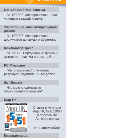
Банковские технологии
№ 12'2007. Автопрозвонка - вас
услышит каждый клиент
.
Управление многоквартирным
домом
№ 12'2007. Автопрозвонка
достучится до каждого абонента
.
КомпьютерПресс
№ 7'2006. Виртуальные факсы и
автоответчики
.
На нашем сайте
PC Magazine
"Автопрозвонка" отмечена
редакцией журнала PC Magazine
SoftSearch
Что можно сделать из
обыкновенного модема?
Мир ПК
Статья в журнале
Мир ПК, №10/2003
о программе
Автопрозвонка
На нашем сайте
Компьютерра