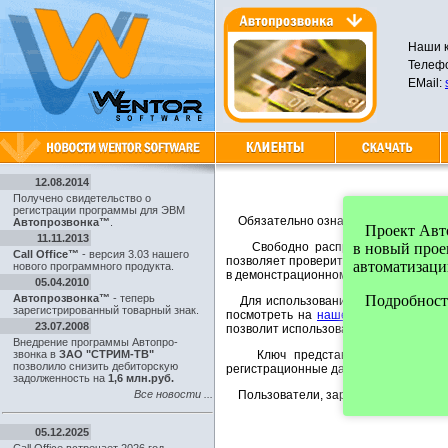
Наши к
Телефо
EMail:
12.08.2014
Получено свидетельство о
регистрации программы для ЭВМ
Обязательно ознакомьтесь с
лиценз
Автопрозвонка™
.
Проект Автоп
11.11.2013
Свободно распространяемая верси
в новый про
Call Office™
- версия 3.03 нашего
позволяет проверить работоспособно
автоматизаци
нового программного продукта.
в демонстрационном режиме в течение
05.04.2010
Автопрозвонка™
- теперь
Подробности
Для использования программы без о
зарегистрированный товарный знак.
посмотреть на
нашем сайте
. После 
23.07.2008
позволит использовать программу на 
Внедрение программы Автопро-
звонка в
ЗАО "СТРИМ-ТВ"
Ключ представляет собой файл, 
позволило снизить дебиторскую
регистрационные данные, а так же да
задолженность на
1,6 млн.руб.
Все новости ...
Пользователи, зарегистрировавшие 
05.12.2025