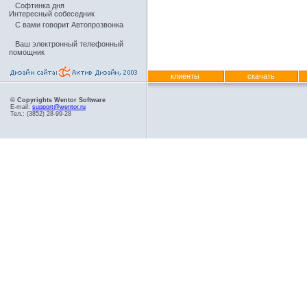
Софтинка дня
Интересный собеседник
С вами говорит Автопрозвонка
Ваш электронный телефонный
помощник
клиенты
скачать
© Copyrights Wentor Software
E-mail:
support@wentor.ru
Тел.: (3852) 28-99-28