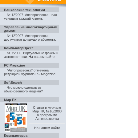
Банковские технологии
№ 12'2007. Автопрозвонка - вас
услышит каждый клиент
.
Управление многоквартирным
домом
№ 12'2007. Автопрозвонка
достучится до каждого абонента
.
КомпьютерПресс
№ 7'2006. Виртуальные факсы и
автоответчики
.
На нашем сайте
PC Magazine
"Автопрозвонка" отмечена
редакцией журнала PC Magazine
SoftSearch
Что можно сделать из
обыкновенного модема?
Мир ПК
Статья в журнале
Мир ПК, №10/2003
о программе
Автопрозвонка
На нашем сайте
Компьютерра