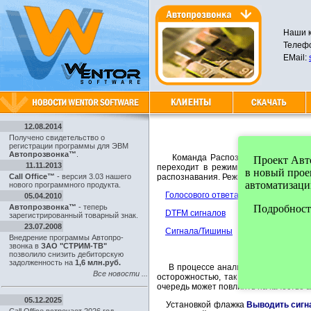
Наши к
Телефо
EMail:
12.08.2014
Получено свидетельство о
регистрации программы для ЭВМ
Автопрозвонка™
.
Команда Распознавание предназнач
Проект Автоп
11.11.2013
переходит в режим оцифровки сигна
в новый про
Call Office™
- версия 3.03 нашего
распознавания. Режим распознавани
автоматизаци
нового программного продукта.
Голосового ответа абонента
05.04.2010
Автопрозвонка™
- теперь
Подробности
DTFM сигналов
зарегистрированный товарный знак.
23.07.2008
Сигнала/Тишины
Внедрение программы Автопро-
звонка в
ЗАО "СТРИМ-ТВ"
позволило снизить дебиторскую
задолженность на
1,6 млн.руб.
В процессе анализа возможно отобра
Все новости ...
осторожностью, так как вывод сигна
очередь может повлиять на качество 
05.12.2025
Установкой флажка
Выводить сигн