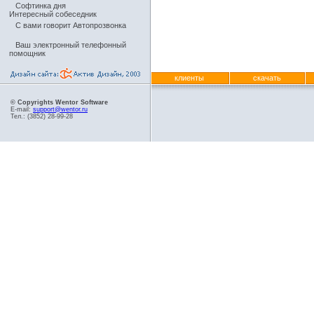
Софтинка дня
Интересный собеседник
С вами говорит Автопрозвонка
Ваш электронный телефонный
помощник
клиенты
скачать
© Copyrights Wentor Software
E-mail:
support@wentor.ru
Тел.: (3852) 28-99-28