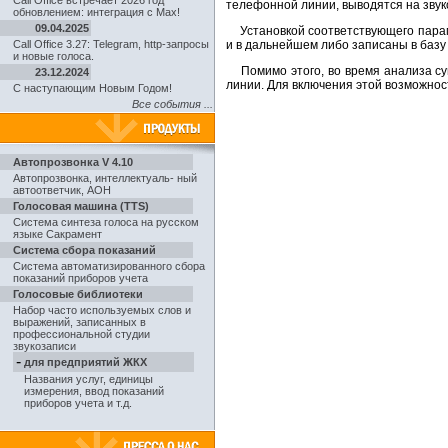
Call Office встречает 2026 год
телефонной линии, выводятся на звук
обновлением: интеграция с Max!
09.04.2025
Установкой соответствующего парам
Call Office 3.27: Telegram, http-запросы
и в дальнейшем либо записаны в баз
и новые голоса.
Помимо этого, во время анализа су
23.12.2024
линии. Для включения этой возможнос
С наступающим Новым Годом!
Все события ...
Автопрозвонка V 4.10
Автопрозвонка
,
интеллектуаль- ный
автоответчик, АОН
Голосовая машина (TTS)
Система синтеза голоса на русском
языке Сакрамент
Система сбора показаний
Система автоматизированного сбора
показаний приборов учета
Голосовые библиотеки
Набор часто используемых слов и
выражений, записанных в
профессиональной студии
звукозаписи
-
для предприятий ЖКХ
Названия услуг, единицы
измерения, ввод показаний
приборов учета и т.д.