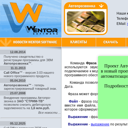
Наши к
Телефо
EMail:
12.08.2014
Получено свидетельство о
регистрации программы для ЭВМ
Команда
Фраза
позволяет переда
Автопрозвонка™
.
Проект Автоп
используются звуковая карта, тел
11.11.2013
в новый про
подключаемое к модему. Команда поз
Call Office™
- версия 3.03 нашего
программного обеспечения говорящей
автоматизаци
нового программного продукта.
05.04.2010
Команда позволяет произносить чис
Автопрозвонка™
- теперь
Подробности
Дата.
зарегистрированный товарный знак.
23.07.2008
Фраза может формироваться одним и
Внедрение программы Автопро-
звонка в
ЗАО "СТРИМ-ТВ"
Файл
- фраза содержится в файле
позволило снизить дебиторскую
ввести имя файла, так и вычислятьс
задолженность на
1,6 млн.руб.
которое сформирует имя файла.
Все новости ...
Выражение
- фраза будет создана 
05.12.2025
Выражение
-
выражение
по результ