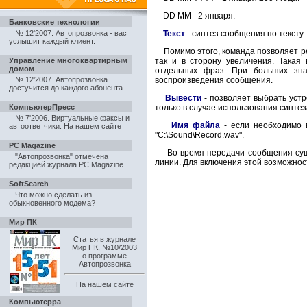
DD MM - 2 января.
Банковские технологии
№ 12'2007. Автопрозвонка - вас
Текст
- синтез сообщения по тексту.
услышит каждый клиент
.
Помимо этого, команда позволяет рег
Управление многоквартирным
так и в сторону увеличения. Такая
домом
отдельных фраз. При больших зна
№ 12'2007. Автопрозвонка
воспроизведения сообщения.
достучится до каждого абонента
.
Вывести
- позволяет выбрать устр
КомпьютерПресс
только в случае использования синт
№ 7'2006. Виртуальные факсы и
Имя файла
- если необходимо 
автоответчики
.
На нашем сайте
"C:\Sound\Record.wav".
PC Magazine
Во время передачи сообщения суще
"Автопрозвонка" отмечена
линии. Для включения этой возможнос
редакцией журнала PC Magazine
SoftSearch
Что можно сделать из
обыкновенного модема?
Мир ПК
Статья в журнале
Мир ПК, №10/2003
о программе
Автопрозвонка
На нашем сайте
Компьютерра