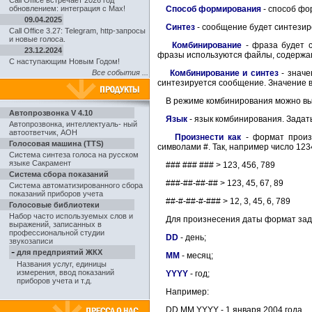
Call Office встречает 2026 год
обновлением: интеграция с Max!
Способ формирования
- способ фо
09.04.2025
Синтез
- сообщение будет синтезир
Call Office 3.27: Telegram, http-запросы
и новые голоса.
Комбинирование
- фраза будет с
23.12.2024
фразы используются файлы, содержащ
С наступающим Новым Годом!
Все события ...
Комбинирование и синтез
- значе
синтезируется сообщение. Значение 
В режиме комбинирования можно вы
Автопрозвонка V 4.10
Язык
- язык комбинирования. Зада
Автопрозвонка
,
интеллектуаль- ный
автоответчик, АОН
Произнести как
- формат произн
Голосовая машина (TTS)
символами #. Так, например число 12
Система синтеза голоса на русском
языке Сакрамент
### ### ### > 123, 456, 789
Система сбора показаний
###-##-##-## > 123, 45, 67, 89
Система автоматизированного сбора
показаний приборов учета
##-#-##-#-### > 12, 3, 45, 6, 789
Голосовые библиотеки
Набор часто используемых слов и
Для произнесения даты формат зад
выражений, записанных в
профессиональной студии
DD
- день;
звукозаписи
-
для предприятий ЖКХ
MM
- месяц;
Названия услуг, единицы
измерения, ввод показаний
YYYY
- год;
приборов учета и т.д.
Например:
DD MM YYYY - 1 января 2004 года.