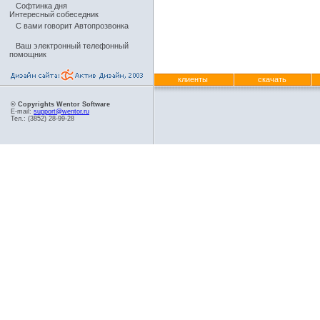
Софтинка дня
Интересный собеседник
С вами говорит Автопрозвонка
Ваш электронный телефонный
помощник
клиенты
скачать
© Copyrights Wentor Software
E-mail:
support@wentor.ru
Тел.: (3852) 28-99-28