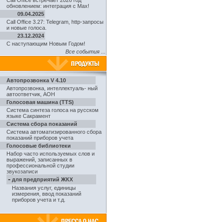
Call Office встречает 2026 год
обновлением: интеграция с Max!
09.04.2025
Call Office 3.27: Telegram, http-запросы
и новые голоса.
23.12.2024
С наступающим Новым Годом!
Все события ...
Автопрозвонка V 4.10
Автопрозвонка
,
интеллектуаль- ный
автоответчик, АОН
Голосовая машина (TTS)
Система синтеза голоса на русском
языке Сакрамент
Система сбора показаний
Система автоматизированного сбора
показаний приборов учета
Голосовые библиотеки
Набор часто используемых слов и
выражений, записанных в
профессиональной студии
звукозаписи
-
для предприятий ЖКХ
Названия услуг, единицы
измерения, ввод показаний
приборов учета и т.д.