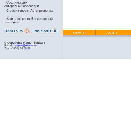
Софтинка дня
Интересный собеседник
С вами говорит Автопрозвонка
Ваш электронный телефонный
помощник
клиенты
скачать
© Copyrights Wentor Software
E-mail:
support@wentor.ru
Тел.: (3852) 28-99-28