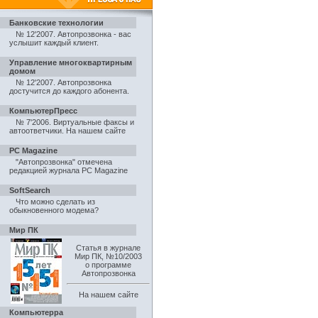
Банковские технологии
№ 12'2007. Автопрозвонка - вас
услышит каждый клиент
.
Управление многоквартирным
домом
№ 12'2007. Автопрозвонка
достучится до каждого абонента
.
КомпьютерПресс
№ 7'2006. Виртуальные факсы и
автоответчики
.
На нашем сайте
PC Magazine
"Автопрозвонка" отмечена
редакцией журнала PC Magazine
SoftSearch
Что можно сделать из
обыкновенного модема?
Мир ПК
Статья в журнале
Мир ПК, №10/2003
о программе
Автопрозвонка
На нашем сайте
Компьютерра