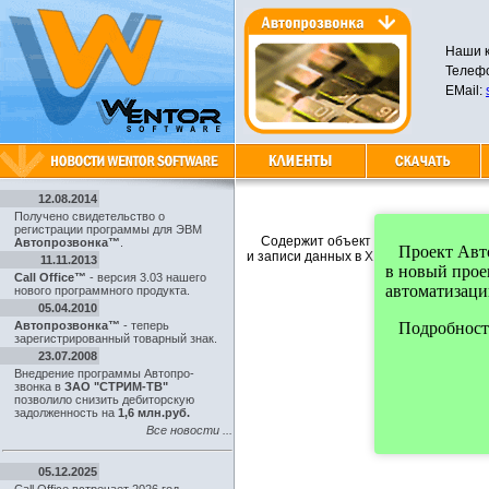
Наши к
Телефо
EMail:
12.08.2014
Получено свидетельство о
регистрации программы для ЭВМ
Содержит объект для работы с XML (
Автопрозвонка™
.
Проект Автоп
и записи данных в XML формате. В на
11.11.2013
в новый про
Call Office™
- версия 3.03 нашего
автоматизаци
нового программного продукта.
05.04.2010
Автопрозвонка™
- теперь
Подробности
зарегистрированный товарный знак.
23.07.2008
Внедрение программы Автопро-
звонка в
ЗАО "СТРИМ-ТВ"
позволило снизить дебиторскую
задолженность на
1,6 млн.руб.
Все новости ...
05.12.2025