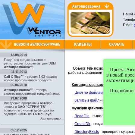
Наши к
Телефо
EMail:
12.08.2014
Получено свидетельство о
регистрации программы для ЭВМ
Автопрозвонка™
.
Объект
File
позволяет осуществлят
Проект Автоп
11.11.2013
работы с файловой системой .
в новый про
Call Office™
- версия 3.03 нашего
автоматизаци
нового программного продукта.
Команды сценария:
05.04.2010
Автопрозвонка™
- теперь
Подробности
Цикл по файлам
- выполняет цикл 
зарегистрированный товарный знак.
23.07.2008
Запись в файл
- выполняет запись
Внедрение программы Автопро-
звонка в
ЗАО "СТРИМ-ТВ"
Функции файловой системы:
позволило снизить дебиторскую
задолженность на
1,6 млн.руб.
ReadFile
- выполняет чтение данн
Все новости ...
CreateDir
- создает каталог.
05.12.2025
DirectoryExists
- проверяет существ