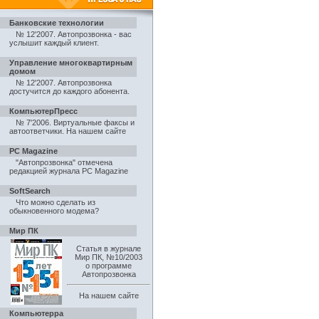
Банковские технологии
№ 12'2007. Автопрозвонка - вас
услышит каждый клиент
.
Управление многоквартирным
домом
№ 12'2007. Автопрозвонка
достучится до каждого абонента
.
КомпьютерПресс
№ 7'2006. Виртуальные факсы и
автоответчики
.
На нашем сайте
PC Magazine
"Автопрозвонка" отмечена
редакцией журнала PC Magazine
SoftSearch
Что можно сделать из
обыкновенного модема?
Мир ПК
Статья в журнале
Мир ПК, №10/2003
о программе
Автопрозвонка
На нашем сайте
Компьютерра