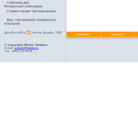
Софтинка дня
Интересный собеседник
С вами говорит Автопрозвонка
Ваш электронный телефонный
помощник
клиенты
скачать
© Copyrights Wentor Software
E-mail:
support@wentor.ru
Тел.: (3852) 28-99-28