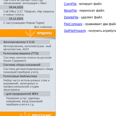
Call Office встречает 2026 год
обновлением: интеграция с Max!
CopyFile
- копирует файл.
09.04.2025
MoveFile
- переносит файл.
Call Office 3.27: Telegram, http-запросы
и новые голоса.
DeleteFile
- удаляет файл.
23.12.2024
С наступающим Новым Годом!
FileCompare
- сравнивает два фай
Все события ...
GetFileProperty
- получить атрибут
Автопрозвонка V 4.10
Автопрозвонка
,
интеллектуаль- ный
автоответчик, АОН
Голосовая машина (TTS)
Система синтеза голоса на русском
языке Сакрамент
Система сбора показаний
Система автоматизированного сбора
показаний приборов учета
Голосовые библиотеки
Набор часто используемых слов и
выражений, записанных в
профессиональной студии
звукозаписи
-
для предприятий ЖКХ
Названия услуг, единицы
измерения, ввод показаний
приборов учета и т.д.