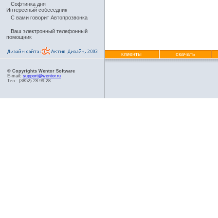
Софтинка дня
Интересный собеседник
С вами говорит Автопрозвонка
Ваш электронный телефонный
помощник
клиенты
скачать
© Copyrights Wentor Software
E-mail:
support@wentor.ru
Тел.: (3852) 28-99-28