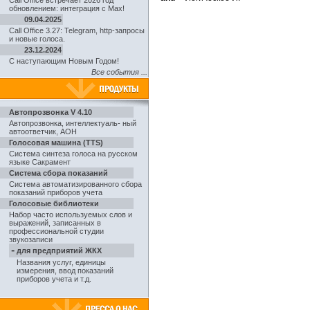
Call Office встречает 2026 год
обновлением: интеграция с Max!
09.04.2025
Call Office 3.27: Telegram, http-запросы
и новые голоса.
23.12.2024
С наступающим Новым Годом!
Все события ...
Автопрозвонка V 4.10
Автопрозвонка
,
интеллектуаль- ный
автоответчик, АОН
Голосовая машина (TTS)
Система синтеза голоса на русском
языке Сакрамент
Система сбора показаний
Система автоматизированного сбора
показаний приборов учета
Голосовые библиотеки
Набор часто используемых слов и
выражений, записанных в
профессиональной студии
звукозаписи
-
для предприятий ЖКХ
Названия услуг, единицы
измерения, ввод показаний
приборов учета и т.д.