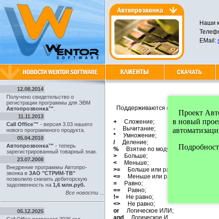
Наши к
Телефо
EMail:
12.08.2014
Получено свидетельство о
регистрации программы для ЭВМ
Поддерживаются следующие виды о
Автопрозвонка™
.
Проект Автоп
11.11.2013
в новый про
+
Сложение;
Call Office™
- версия 3.03 нашего
-
Вычитание;
автоматизаци
нового программного продукта.
*
Умножение;
05.04.2010
/
Деление;
Автопрозвонка™
- теперь
Подробности
%
Взятие по модулю;
зарегистрированный товарный знак.
>
Больше;
23.07.2008
<
Меньше;
Внедрение программы Автопро-
>=
Больше или равно;
звонка в
ЗАО "СТРИМ-ТВ"
<=
Меньше или равно;
позволило снизить дебиторскую
=
Равно;
задолженность на
1,6 млн.руб.
==
Равно;
Все новости ...
!=
Не равно;
<>
Не равно;
or
Логическое ИЛИ;
05.12.2025
and
Логическое И.