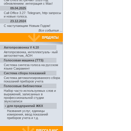
Call Office встречает 2026 год
обновлением: интеграция с Max!
09.04.2025
Call Office 3.27: Telegram, http-запросы
и новые голоса.
23.12.2024
С наступающим Новым Годом!
Все события ...
Автопрозвонка V 4.10
Автопрозвонка
,
интеллектуаль- ный
автоответчик, АОН
Голосовая машина (TTS)
Система синтеза голоса на русском
языке Сакрамент
Система сбора показаний
Система автоматизированного сбора
показаний приборов учета
Голосовые библиотеки
Набор часто используемых слов и
выражений, записанных в
профессиональной студии
звукозаписи
-
для предприятий ЖКХ
Названия услуг, единицы
измерения, ввод показаний
приборов учета и т.д.