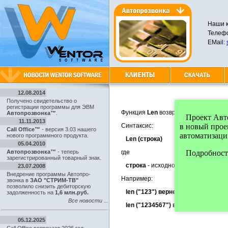
Наши к
Телефо
EMail:
12.08.2014
Получено свидетельство о
регистрации программы для ЭВМ
Функция
Len
возвращает длину строк
Автопрозвонка™
.
Проект Автоп
11.11.2013
Синтаксис:
в новый про
Call Office™
- версия 3.03 нашего
автоматизаци
нового программного продукта.
Len (строка)
05.04.2010
Автопрозвонка™
- теперь
где
Подробности
зарегистрированный товарный знак.
строка
- исходное значение, должн
23.07.2008
Внедрение программы Автопро-
Например:
звонка в
ЗАО "СТРИМ-ТВ"
позволило снизить дебиторскую
len ("123") вернет 3
;
задолженность на
1,6 млн.руб.
Все новости ...
len ("1234567") вернет 7
;
05.12.2025