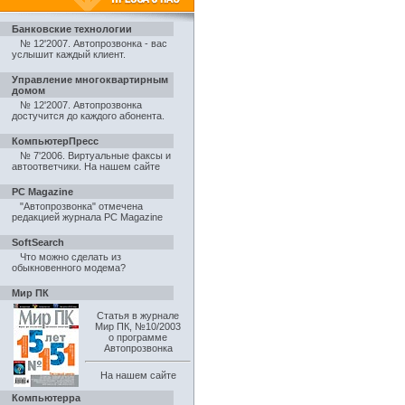
Банковские технологии
№ 12'2007. Автопрозвонка - вас
услышит каждый клиент
.
Управление многоквартирным
домом
№ 12'2007. Автопрозвонка
достучится до каждого абонента
.
КомпьютерПресс
№ 7'2006. Виртуальные факсы и
автоответчики
.
На нашем сайте
PC Magazine
"Автопрозвонка" отмечена
редакцией журнала PC Magazine
SoftSearch
Что можно сделать из
обыкновенного модема?
Мир ПК
Статья в журнале
Мир ПК, №10/2003
о программе
Автопрозвонка
На нашем сайте
Компьютерра