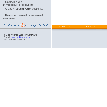
Софтинка дня
Интересный собеседник
С вами говорит Автопрозвонка
Ваш электронный телефонный
помощник
клиенты
скачать
© Copyrights Wentor Software
E-mail:
support@wentor.ru
Тел.: (3852) 28-99-28