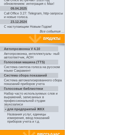
Call Office встречает 2026 год
обновлением: интеграция с Max!
09.04.2025
Call Office 3.27: Telegram, http-запросы
и новые голоса.
23.12.2024
С наступающим Новым Годом!
Все события ...
Автопрозвонка V 4.10
Автопрозвонка
,
интеллектуаль- ный
автоответчик, АОН
Голосовая машина (TTS)
Система синтеза голоса на русском
языке Сакрамент
Система сбора показаний
Система автоматизированного сбора
показаний приборов учета
Голосовые библиотеки
Набор часто используемых слов и
выражений, записанных в
профессиональной студии
звукозаписи
-
для предприятий ЖКХ
Названия услуг, единицы
измерения, ввод показаний
приборов учета и т.д.