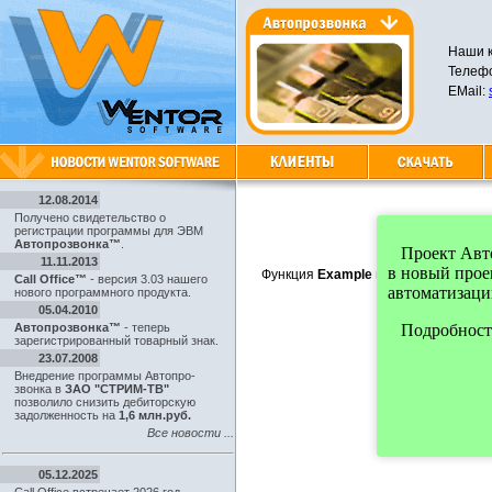
Наши к
Телефо
EMail:
12.08.2014
Получено свидетельство о
регистрации программы для ЭВМ
Автопрозвонка™
.
Проект Автоп
11.11.2013
в новый про
Функция
Example
используется для
Call Office™
- версия 3.03 нашего
автоматизаци
нового программного продукта.
05.04.2010
Автопрозвонка™
- теперь
Подробности
зарегистрированный товарный знак.
23.07.2008
Внедрение программы Автопро-
звонка в
ЗАО "СТРИМ-ТВ"
позволило снизить дебиторскую
задолженность на
1,6 млн.руб.
Все новости ...
05.12.2025