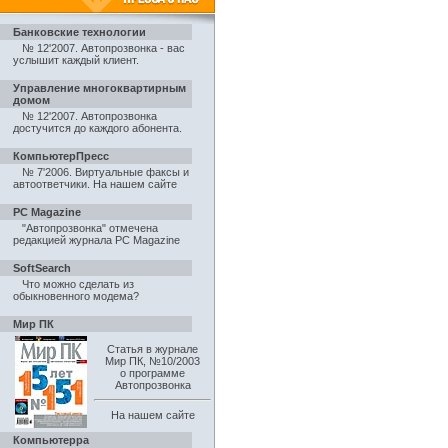
Банковские технологии
№ 12'2007. Автопрозвонка - вас
услышит каждый клиент
.
Управление многоквартирным
домом
№ 12'2007. Автопрозвонка
достучится до каждого абонента
.
КомпьютерПресс
№ 7'2006. Виртуальные факсы и
автоответчики
.
На нашем сайте
PC Magazine
"Автопрозвонка" отмечена
редакцией журнала PC Magazine
SoftSearch
Что можно сделать из
обыкновенного модема?
Мир ПК
Статья в журнале
Мир ПК, №10/2003
о программе
Автопрозвонка
На нашем сайте
Компьютерра