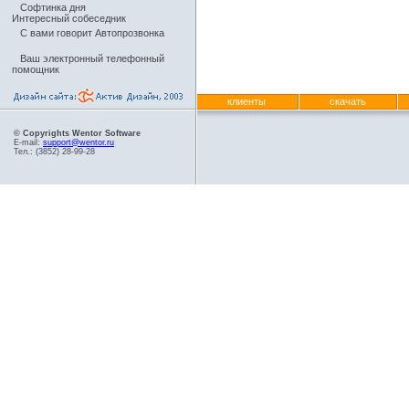
Софтинка дня
Интересный собеседник
С вами говорит Автопрозвонка
Ваш электронный телефонный
помощник
клиенты
скачать
© Copyrights Wentor Software
E-mail:
support@wentor.ru
Тел.: (3852) 28-99-28