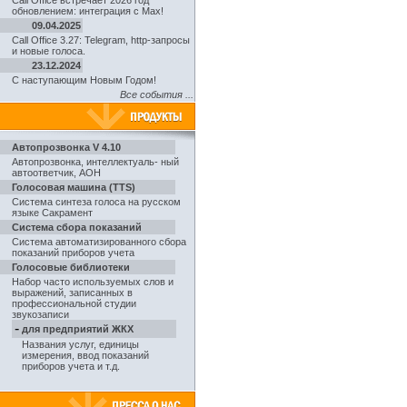
Call Office встречает 2026 год
обновлением: интеграция с Max!
09.04.2025
Call Office 3.27: Telegram, http-запросы
и новые голоса.
23.12.2024
С наступающим Новым Годом!
Все события ...
Автопрозвонка V 4.10
Автопрозвонка
,
интеллектуаль- ный
автоответчик, АОН
Голосовая машина (TTS)
Система синтеза голоса на русском
языке Сакрамент
Система сбора показаний
Система автоматизированного сбора
показаний приборов учета
Голосовые библиотеки
Набор часто используемых слов и
выражений, записанных в
профессиональной студии
звукозаписи
-
для предприятий ЖКХ
Названия услуг, единицы
измерения, ввод показаний
приборов учета и т.д.