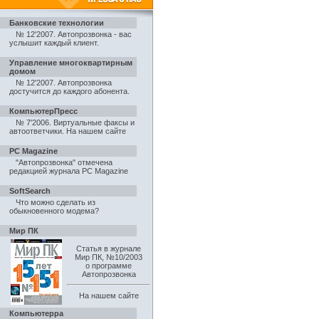
Банковские технологии
№ 12'2007. Автопрозвонка - вас
услышит каждый клиент
.
Управление многоквартирным
домом
№ 12'2007. Автопрозвонка
достучится до каждого абонента
.
КомпьютерПресс
№ 7'2006. Виртуальные факсы и
автоответчики
.
На нашем сайте
PC Magazine
"Автопрозвонка" отмечена
редакцией журнала PC Magazine
SoftSearch
Что можно сделать из
обыкновенного модема?
Мир ПК
Статья в журнале
Мир ПК, №10/2003
о программе
Автопрозвонка
На нашем сайте
Компьютерра