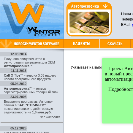
Наши к
Телефо
EMail:
12.08.2014
Получено свидетельство о
регистрации программы для ЭВМ
Автопрозвонка™
.
Указывает на выборку всех полей та
Проект Автоп
11.11.2013
в новый про
Call Office™
- версия 3.03 нашего
автоматизаци
нового программного продукта.
05.04.2010
Автопрозвонка™
- теперь
Подробности
зарегистрированный товарный знак.
23.07.2008
Внедрение программы Автопро-
звонка в
ЗАО "СТРИМ-ТВ"
позволило снизить дебиторскую
задолженность на
1,6 млн.руб.
Все новости ...
05.12.2025