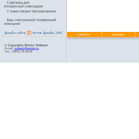
Софтинка дня
Интересный собеседник
С вами говорит Автопрозвонка
Ваш электронный телефонный
помощник
клиенты
скачать
© Copyrights Wentor Software
E-mail:
support@wentor.ru
Тел.: (3852) 28-99-28