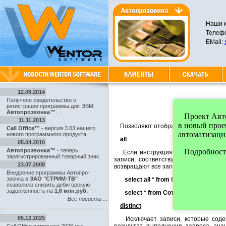
Наши к
Телефо
EMail:
12.08.2014
Получено свидетельство о
регистрации программы для ЭВМ
Автопрозвонка™
.
Проект Автоп
11.11.2013
в новый про
Позволяют отобрать записи среди в
Call Office™
- версия 3.03 нашего
автоматизаци
нового программного продукта.
all
05.04.2010
Автопрозвонка™
- теперь
Подробности
Если инструкция SQL не содержит н
зарегистрированный товарный знак.
записи, соответствующие условиям,
23.07.2008
возвращают все записи из таблицы "С
Внедрение программы Автопро-
звонка в
ЗАО "СТРИМ-ТВ"
select all * from Сотрудники orde
позволило снизить дебиторскую
задолженность на
1,6 млн.руб.
select * from Сотрудники order b
Все новости ...
distinct
05.12.2025
Исключает записи, которые содерж