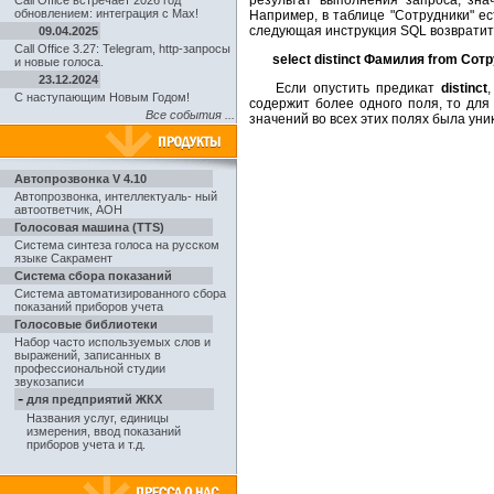
результат выполнения запроса, зн
Call Office встречает 2026 год
обновлением: интеграция с Max!
Например, в таблице "Сотрудники" ес
следующая инструкция SQL возвратит 
09.04.2025
Call Office 3.27: Telegram, http-запросы
select distinct Фамилия from Сот
и новые голоса.
23.12.2024
Если опустить предикат
distinct
С наступающим Новым Годом!
содержит более одного поля, то для
Все события ...
значений во всех этих полях была уни
Автопрозвонка V 4.10
Автопрозвонка
,
интеллектуаль- ный
автоответчик, АОН
Голосовая машина (TTS)
Система синтеза голоса на русском
языке Сакрамент
Система сбора показаний
Система автоматизированного сбора
показаний приборов учета
Голосовые библиотеки
Набор часто используемых слов и
выражений, записанных в
профессиональной студии
звукозаписи
-
для предприятий ЖКХ
Названия услуг, единицы
измерения, ввод показаний
приборов учета и т.д.