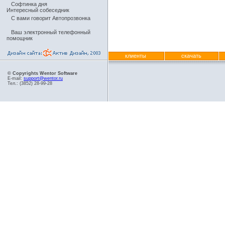
Софтинка дня
Интересный собеседник
С вами говорит Автопрозвонка
Ваш электронный телефонный
помощник
клиенты
скачать
© Copyrights Wentor Software
E-mail:
support@wentor.ru
Тел.: (3852) 28-99-28