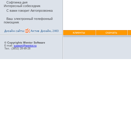
Софтинка дня
Интересный собеседник
С вами говорит Автопрозвонка
Ваш электронный телефонный
помощник
клиенты
скачать
© Copyrights Wentor Software
E-mail:
support@wentor.ru
Тел.: (3852) 28-99-28