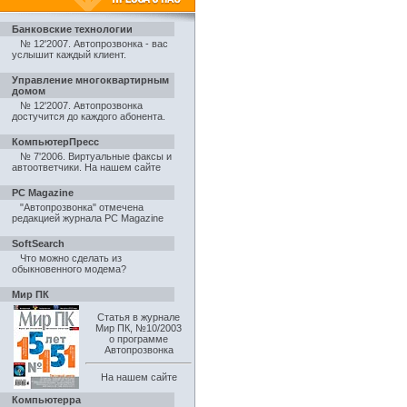
Банковские технологии
№ 12'2007. Автопрозвонка - вас
услышит каждый клиент
.
Управление многоквартирным
домом
№ 12'2007. Автопрозвонка
достучится до каждого абонента
.
КомпьютерПресс
№ 7'2006. Виртуальные факсы и
автоответчики
.
На нашем сайте
PC Magazine
"Автопрозвонка" отмечена
редакцией журнала PC Magazine
SoftSearch
Что можно сделать из
обыкновенного модема?
Мир ПК
Статья в журнале
Мир ПК, №10/2003
о программе
Автопрозвонка
На нашем сайте
Компьютерра