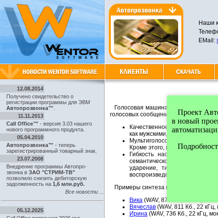
Наши к
Телефо
EMail:
12.08.2014
Получено свидетельство о
регистрации программы для ЭВМ
Голосовая машина
Sakrament TTS E
Автопрозвонка™
.
Проект Автоп
голосовых сообщений на русском язы
11.11.2013
в новый про
Call Office™
- версия 3.03 нашего
Качественное звучание: Sakra
автоматизаци
нового программного продукта.
как мужскими, так и женскими,
05.04.2010
Мультиголосовая поддержка: в
Автопрозвонка™
- теперь
Подробности
Кроме этого, вы можете допол
зарегистрированный товарный знак.
Гибкость настроек: Sakrame
23.07.2008
семантической разметки текст
Внедрение программы Автопро-
ударение, тип фрагмента тек
звонка в
ЗАО "СТРИМ-ТВ"
воспроизведения (громкость, ск
позволило снизить дебиторскую
задолженность на
1,6 млн.руб.
Примеры синтеза голосовых сообще
Все новости ...
Вика
(WAV, 876 Кб., 22 кГц, моно
Вячеслав
(WAV, 811 Кб., 22 кГц,
05.12.2025
Ирина
(WAV, 736 Кб., 22 кГц, мо