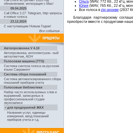
Call Office встречает 2026 год
Ольга
(WAV, 772 Кб., 22 кГц, мон
обновлением: интеграция с Max!
Юлия
(WAV, 765 Кб., 22 кГц, мон
09.04.2025
Все голоса в
zip-архиве
(2837 Кб
Call Office 3.27: Telegram, http-запросы
и новые голоса.
Благодаря партнерскому соглашен
23.12.2024
приобрести вместе с продуктами наш
С наступающим Новым Годом!
Все события ...
Автопрозвонка V 4.10
Автопрозвонка
,
интеллектуаль- ный
автоответчик, АОН
Голосовая машина (TTS)
Система синтеза голоса на русском
языке Сакрамент
Система сбора показаний
Система автоматизированного сбора
показаний приборов учета
Голосовые библиотеки
Набор часто используемых слов и
выражений, записанных в
профессиональной студии
звукозаписи
-
для предприятий ЖКХ
Названия услуг, единицы
измерения, ввод показаний
приборов учета и т.д.