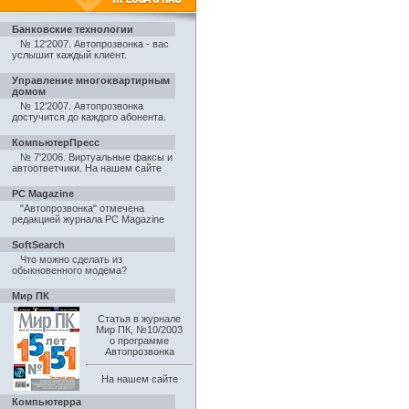
Банковские технологии
№ 12'2007. Автопрозвонка - вас
услышит каждый клиент
.
Управление многоквартирным
домом
№ 12'2007. Автопрозвонка
достучится до каждого абонента
.
КомпьютерПресс
№ 7'2006. Виртуальные факсы и
автоответчики
.
На нашем сайте
PC Magazine
"Автопрозвонка" отмечена
редакцией журнала PC Magazine
SoftSearch
Что можно сделать из
обыкновенного модема?
Мир ПК
Статья в журнале
Мир ПК, №10/2003
о программе
Автопрозвонка
На нашем сайте
Компьютерра