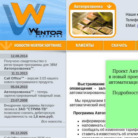
Наши к
Телефо
EMail:
12.08.2014
Получено свидетельство о
регистрации программы для ЭВМ
Автопрозвонка™
.
Проект Автоп
11.11.2013
в новый про
Call Office™
- версия 3.03 нашего
автоматизаци
нового программного продукта.
Выстраивание эффективной си
05.04.2010
оповещения - залог успеха для к
Автопрозвонка™
- теперь
Подробности
автоматизированных средств существ
зарегистрированный товарный знак.
23.07.2008
Мы предлагаем Вам
наиболее эко
автоматический информатор и интелле
Внедрение программы Автопро-
звонка в
ЗАО "СТРИМ-ТВ"
позволило снизить дебиторскую
Программа Автопрозвонка позволи
задолженность на
1,6 млн.руб.
информировать о сумме задол
Все новости ...
напоминать о сроке оплаты;
сообщать об изменении тарифо
05.12.2025
ставить в известность об отклю