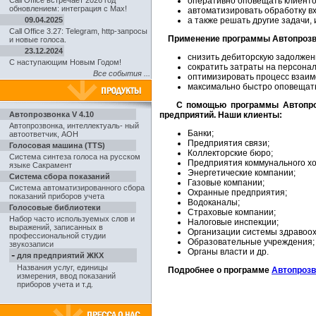
Call Office встречает 2026 год
оперативно оповещать клиентов
обновлением: интеграция с Max!
автоматизировать обработку вх
09.04.2025
а также решать другие задачи,
Call Office 3.27: Telegram, http-запросы
Применение программы Автопрозв
и новые голоса.
23.12.2024
снизить дебиторскую задолжен
С наступающим Новым Годом!
сократить затраты на персонал
Все события ...
оптимизировать процесс взаим
максимально быстро оповещать
С помощью программы Автопро
Автопрозвонка V 4.10
предприятий. Наши клиенты:
Автопрозвонка
,
интеллектуаль- ный
Банки;
автоответчик, АОН
Предприятия связи;
Голосовая машина (TTS)
Коллекторские бюро;
Система синтеза голоса на русском
Предприятия коммунального хо
языке Сакрамент
Энергетические компании;
Система сбора показаний
Газовые компании;
Система автоматизированного сбора
Охранные предприятия;
показаний приборов учета
Водоканалы;
Голосовые библиотеки
Страховые компании;
Набор часто используемых слов и
Налоговые инспекции;
выражений, записанных в
Организации системы здравоо
профессиональной студии
Образовательные учреждения;
звукозаписи
Органы власти и др.
-
для предприятий ЖКХ
Названия услуг, единицы
Подробнее о программе
Автопрозв
измерения, ввод показаний
приборов учета и т.д.