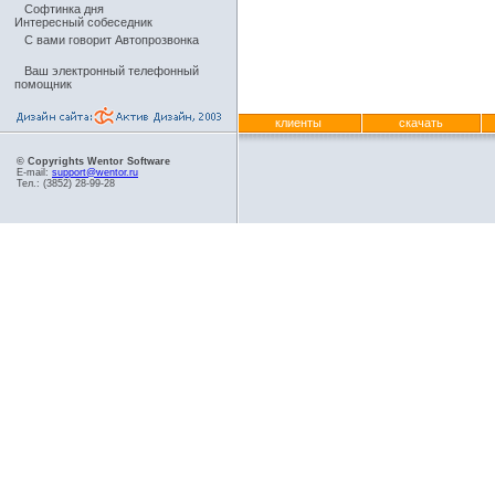
Софтинка дня
Интересный собеседник
С вами говорит Автопрозвонка
Ваш электронный телефонный
помощник
клиенты
скачать
© Copyrights Wentor Software
E-mail:
support@wentor.ru
Тел.: (3852) 28-99-28